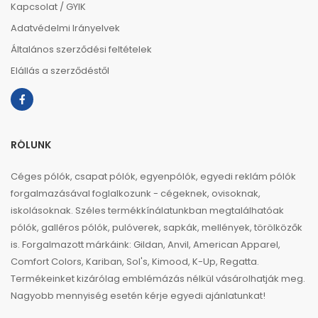
Kapcsolat / GYIK
Adatvédelmi Irányelvek
Általános szerződési feltételek
Elállás a szerződéstől
RÓLUNK
Céges pólók, csapat pólók, egyenpólók, egyedi reklám pólók
forgalmazásával foglalkozunk - cégeknek, ovisoknak,
iskolásoknak. Széles termékkínálatunkban megtalálhatóak
pólók, galléros pólók, pulóverek, sapkák, mellények, törölközők
is. Forgalmazott márkáink: Gildan, Anvil, American Apparel,
Comfort Colors, Kariban, Sol's, Kimood, K-Up, Regatta.
Termékeinket kizárólag emblémázás nélkül vásárolhatják meg.
Nagyobb mennyiség esetén kérje egyedi ajánlatunkat!