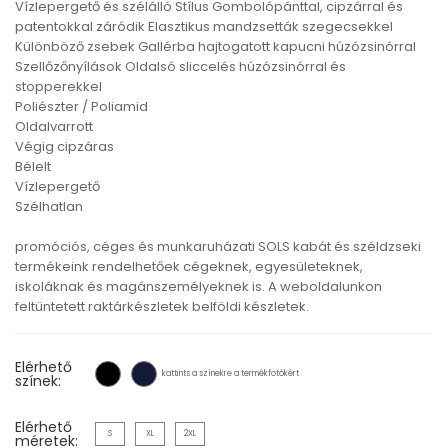
Vízlepergető és szélálló Stílus Gombolópánttal, cipzárral és
patentokkal záródik Elasztikus mandzsetták szegecsekkel
Különböző zsebek Gallérba hajtogatott kapucni húzózsinórral
Szellőzőnyílások Oldalsó sliccelés húzózsinórral és
stopperekkel
Poliészter / Poliamid
Oldalvarrott
Végig cipzáras
Bélelt
Vízlepergető
Szélhatlan
promóciós, céges és munkaruházati SOLS kabát és széldzseki
termékeink rendelhetőek cégeknek, egyesületeknek,
iskoláknak és magánszemélyeknek is. A weboldalunkon
feltüntetett raktárkészletek belföldi készletek.
Elérhető
kattints a színekre a termékfotókért
színek:
Elérhető
S
XL
2XL
méretek: