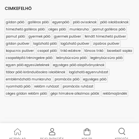
CIMKEFELHŐ
gildan póló
galléros póló
egyenpóló
póló ovisoknak
póló iskolásoknak
hímezhető galléros póló
céges póló
munkaruha
pamut galléros póló
pamut póló
gyermek póló
gyermek pulóver
felnőtt hímezhető pulóver
gildan pulóver
logózható póló
logózható pulóver
zipzáros pulóver
kapucnis pulóver
csapat póló
trikó edzésre
táncos trikó
baseball sapka
csapatépítő tréningekre póló
leánybúcsúra póló
legénybúcsúra póló
egyen póló egyesületeknek
egységes póló alapítványoknak
tábor póló kirándulásokra iskoláknak
logózható egyenruházat
emblémázható munkaruha
promóciós póló
egységes póló
nyomható póló
reklám ruházat
promóciós ruházat
céges gildan reklám póló
gépi hímzésre alkalmas pólók
reklámajándék
Copyright © 2023 polo4you.hu