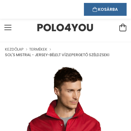
Kapcsolat
Bejelentkezés
Regisztráció
ÜDVÖZÖLJÜK WEBÁRUHÁZUNKBAN!
KOSÁRBA
KEZDŐLAP
TERMÉKEK
SOL'S MISTRAL - JERSEY-BÉLELT VÍZLEPERGETŐ SZÉLDZSEKI