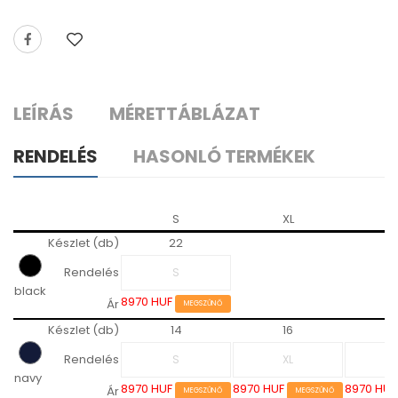
LEÍRÁS
MÉRETTÁBLÁZAT
RENDELÉS
HASONLÓ TERMÉKEK
S
XL
2
Készlet (db)
22
Rendelés
black
8970 HUF
Ár
MEGSZŰNŐ
Készlet (db)
14
16
Rendelés
navy
8970 HUF
8970 HUF
8970 HU
Ár
MEGSZŰNŐ
MEGSZŰNŐ