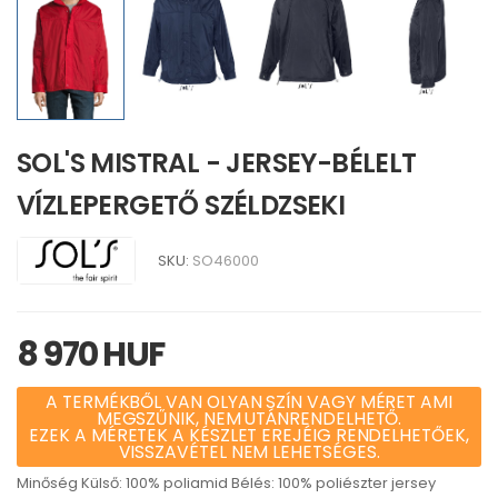
SOL'S MISTRAL - JERSEY-BÉLELT
VÍZLEPERGETŐ SZÉLDZSEKI
SKU:
SO46000
8 970 HUF
A TERMÉKBŐL VAN OLYAN SZÍN VAGY MÉRET AMI
MEGSZŰNIK, NEM UTÁNRENDELHETŐ.
EZEK A MÉRETEK A KÉSZLET EREJÉIG RENDELHETŐEK,
VISSZAVÉTEL NEM LEHETSÉGES.
Minőség Külső: 100% poliamid Bélés: 100% poliészter jersey