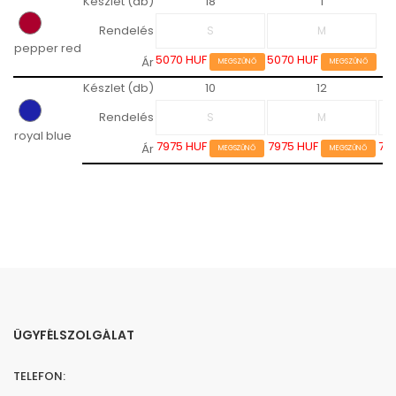
Készlet (db)
18
1
Rendelés
pepper red
5070 HUF
5070 HUF
Ár
MEGSZŰNŐ
MEGSZŰNŐ
Készlet (db)
10
12
Rendelés
royal blue
7975 HUF
7975 HUF
79
Ár
MEGSZŰNŐ
MEGSZŰNŐ
ÜGYFÉLSZOLGÁLAT
TELEFON: