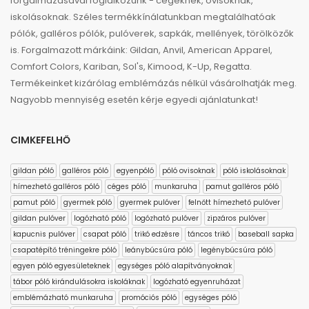
forgalmazásával foglalkozunk - cégeknek, ovisoknak,
iskolásoknak. Széles termékkínálatunkban megtalálhatóak
pólók, galléros pólók, pulóverek, sapkák, mellények, törölközők
is. Forgalmazott márkáink: Gildan, Anvil, American Apparel,
Comfort Colors, Kariban, Sol's, Kimood, K-Up, Regatta.
Termékeinket kizárólag emblémázás nélkül vásárolhatják meg.
Nagyobb mennyiség esetén kérje egyedi ajánlatunkat!
CIMKEFELHŐ
gildan póló
galléros póló
egyenpóló
póló ovisoknak
póló iskolásoknak
hímezhető galléros póló
céges póló
munkaruha
pamut galléros póló
pamut póló
gyermek póló
gyermek pulóver
felnőtt hímezhető pulóver
gildan pulóver
logózható póló
logózható pulóver
zipzáros pulóver
kapucnis pulóver
csapat póló
trikó edzésre
táncos trikó
baseball sapka
csapatépítő tréningekre póló
leánybúcsúra póló
legénybúcsúra póló
egyen póló egyesületeknek
egységes póló alapítványoknak
tábor póló kirándulásokra iskoláknak
logózható egyenruházat
emblémázható munkaruha
promóciós póló
egységes póló