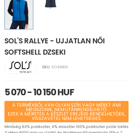
SOL'S RALLYE - UJJATLAN NŐI
SOFTSHELL DZSEKI
SKU:
SO46801
5 070 - 10 150 HUF
A TERMÉKBŐL VAN OLYAN SZÍN VAGY MÉRET AMI
MEGSZŰNIK, NEM UTÁNRENDELHETŐ.
EZEK A MÉRETEK A KÉSZLET EREJÉIG RENDELHETŐEK,
VISSZAVÉTEL NEM LEHETSÉGES.
Minőség 94% poliészter, 6% elasztán 100% poliészter polár bélés
3 réteg 8000 mm-ig vízálló és légáteresztő membrán Stílus 2