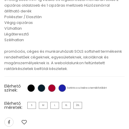
cipzáras oldalzseb és 1 cipzáras mellzseb Húzózsinórral
állítható derék
Poliészter / Elasztán
Végig cipzáras
Vízhatlan
Légáteresztő
Szélhatlan
promóciós, céges és munkaruházati SOLS softshell termékeink
rendelhetőek cégeknek, egyesületeknek, iskoláknak és
magánszemélyeknek is. A weboldalunkon feltüntetett
raktárkészletek belföldi készletek.
Elérhető
kattints a színekre a termékfotókért
színek:
Elérhető
S
M
L
XL
2XL
méretek: