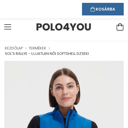
Kapcsolat
Bejelentkezés
Regisztráció
ÜDVÖZÖLJÜK WEBÁRUHÁZUNKBAN!
KOSÁRBA
KEZDŐLAP
TERMÉKEK
SOL'S RALLYE - UJJATLAN NŐI SOFTSHELL DZSEKI