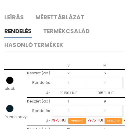
LEÍRÁS
MÉRETTÁBLÁZAT
RENDELÉS
TERMÉKCSALÁD
HASONLÓ TERMÉKEK
S
M
Készlet (db)
2
5
Rendelés
black
Ár
10150 HUF
10150 HUF
Készlet (db)
1
9
Rendelés
french navy
7975 HUF
7975 HUF
79
Ár
MEGSZŰNŐ
MEGSZŰNŐ