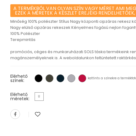
A TERMÉKBŐL VAN OLYAN SZÍN VAGY MÉRET AMI MEG
EZEK A MÉRETEK A KÉSZLET EREJÉIG RENDELHETŐEK,
Minőség 100% poliészter Stílus Nagy központi cipzáras rekesz kö
Nagy elülső cipzáras rekeszek Kényelmes fogású nejlon fogantyú
100% Poliészter
Terepmintás
promóciós, céges és munkaruházati SOLS táska termékeink ren
magánszemélyeknek is. A weboldalunkon feltüntetett raktárkészl
Elérhető
kattints a színekre a termékfot
színek:
Elérhető
U
méretek: