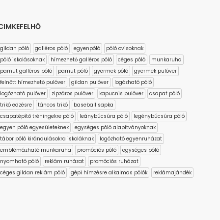
CIMKEFELHŐ
gildan póló
galléros póló
egyenpóló
póló ovisoknak
póló iskolásoknak
hímezhető galléros póló
céges póló
munkaruha
pamut galléros póló
pamut póló
gyermek póló
gyermek pulóver
felnőtt hímezhető pulóver
gildan pulóver
logózható póló
logózható pulóver
zipzáros pulóver
kapucnis pulóver
csapat póló
trikó edzésre
táncos trikó
baseball sapka
csapatépítő tréningekre póló
leánybúcsúra póló
legénybúcsúra póló
egyen póló egyesületeknek
egységes póló alapítványoknak
tábor póló kirándulásokra iskoláknak
logózható egyenruházat
emblémázható munkaruha
promóciós póló
egységes póló
nyomható póló
reklám ruházat
promóciós ruházat
céges gildan reklám póló
gépi hímzésre alkalmas pólók
reklámajándék