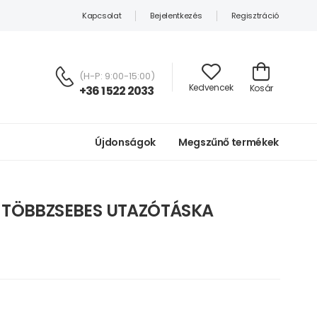
Kapcsolat
Bejelentkezés
Regisztráció
(H-P: 9:00-15:00)
Kedvencek
Kosár
+36 1 522 2033
Újdonságok
Megszűnő termékek
R TÖBBZSEBES UTAZÓTÁSKA