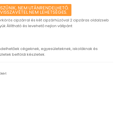
SZŰNIK, NEM UTÁNRENDELHETŐ.
 VISSZAVÉTEL NEM LEHETSÉGES.
rkörös cipzárral és két cipzárhúzóval 2 cipzáras oldalzseb
k Állítható és levehető nejlon vállpánt
delhetőek cégeknek, egyesületeknek, iskoláknak és
etek belföldi készletek.
ókért