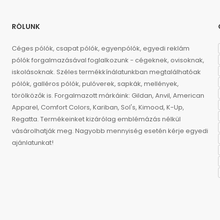
RÓLUNK
Céges pólók, csapat pólók, egyenpólók, egyedi reklám
pólók forgalmazásával foglalkozunk - cégeknek, ovisoknak,
iskolásoknak. Széles termékkínálatunkban megtalálhatóak
pólók, galléros pólók, pulóverek, sapkák, mellények,
törölközők is. Forgalmazott márkáink: Gildan, Anvil, American
Apparel, Comfort Colors, Kariban, Sol's, Kimood, K-Up,
Regatta. Termékeinket kizárólag emblémázás nélkül
vásárolhatják meg. Nagyobb mennyiség esetén kérje egyedi
ajánlatunkat!