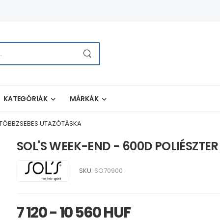
KATEGÓRIÁK
MÁRKÁK
R TÖBBZSEBES UTAZÓTÁSKA
SOL'S WEEK-END - 600D POLIÉSZTE
SKU:
SO70900
7 120 - 10 560 HUF