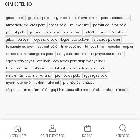
CIMKEFELHŐ
gildan póló
galléros póló
egyenpóló
póló ovisoknak
póló iskolásoknak
hímezhető galléros póló
céges póló
munkaruha
pamut galléros póló
pamut póló
gyermek póló
gyermek pulóver
felnőtt hímezhető pulóver
gildan pulóver
logózható póló
logózható pulóver
zipzáros pulóver
kapucnis pulóver
csapat póló
trikó edzésre
táncos trikó
baseball sapka
csapatépítő tréningekre póló
leánybúcsúra póló
legénybúcsúra póló
egyen póló egyesületeknek
egységes póló alapítványoknak
tábor póló kirándulásokra iskoláknak
logózható egyenruházat
emblémázható munkaruha
promóciós póló
egységes póló
nyomható póló
reklám ruházat
promóciós ruházat
céges gildan reklám póló
gépi hímzésre alkalmas pólók
reklámajándék
Copyright © 2023 polo4you.hu
KEZDŐLAP
BEJELENTKEZÉS
KOSÁR
KERESÉS