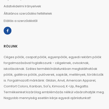
Adatvédelmi Irányelvek
Általános szerződési feltételek
Elállás a szerződéstől
RÓLUNK
Céges pólók, csapat pólók, egyenpólók, egyedi reklám pólók
forgalmazásával foglalkozunk - cégeknek, ovisoknak,
iskolásoknak. Széles termékkínálatunkban megtalálhatóak
pólók, galléros pólók, pulóverek, sapkák, mellények, törölközők
is. Forgalmazott márkáink: Gildan, Anvil, American Apparel,
Comfort Colors, Kariban, Sol's, Kimood, K-Up, Regatta.
Termékeinket kizárólag emblémázás nélkül vásárolhatják meg.
Nagyobb mennyiség esetén kérje egyedi ajánlatunkat!