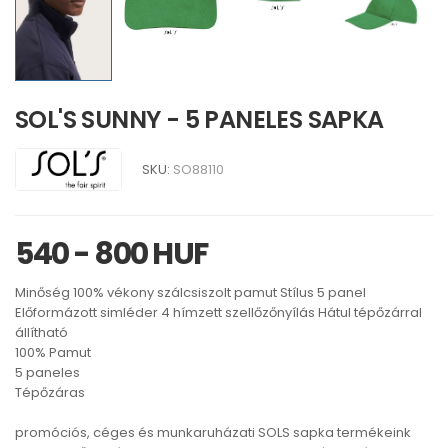
SOL'S SUNNY - 5 PANELES SAPKA
SKU:
SO88110
540 - 800 HUF
Minőség 100% vékony szálcsiszolt pamut Stílus 5 panel
Előformázott simléder 4 hímzett szellőzőnyílás Hátul tépőzárral
állítható
100% Pamut
5 paneles
Tépőzáras
promóciós, céges és munkaruházati SOLS sapka termékeink