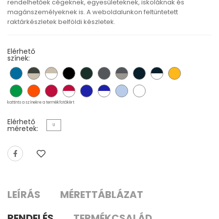
rendelhetőek cégeknek, egyesületeknek, iskoláknak és
magánszemélyeknek is. A weboldalunkon feltüntetett
raktárkészletek belföldi készletek.
Elérhető
színek:
kattints a színekre a termékfotókért
Elérhető
U
méretek:
LEÍRÁS
MÉRETTÁBLÁZAT
RENDELÉS
TERMÉKCSALÁD