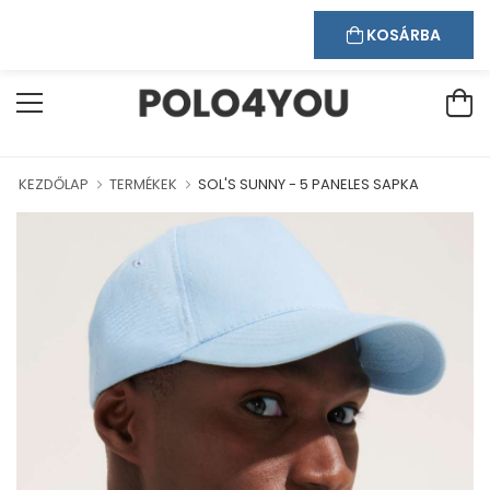
Kapcsolat
Bejelentkezés
Regisztráció
ÜDVÖZÖLJÜK WEBÁRUHÁZUNKBAN!
KOSÁRBA
KEZDŐLAP
TERMÉKEK
SOL'S SUNNY - 5 PANELES SAPKA