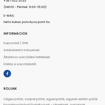
+36 1 522 2033
(Hétfő - Péntek: 9:00-15:00)
E-MAIL:
hello kukac polo4you pont hu
INFORMÁCIÓK
Kapcsolat / GYIK
Adatvédelmi Irányelvek
Általános szerződési feltételek
Elállás a szerződéstől
RÓLUNK
Céges pólók, csapat pólók, egyenpólók, egyedi reklám pólók
forgalmazásával foglalkozunk - cégeknek, ovisoknak,