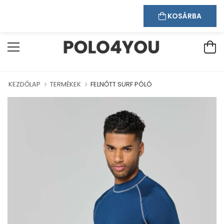
Kapcsolat
Bejelentkezés
Regisztráció
ÖZÖLJÜK WEBÁRUHÁZUNKBAN!
KOSÁRBA
KEZDŐLAP
TERMÉKEK
FELNŐTT SURF PÓLÓ