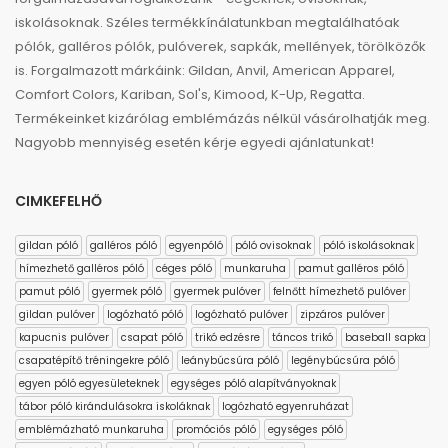
iskolásoknak. Széles termékkínálatunkban megtalálhatóak
pólók, galléros pólók, pulóverek, sapkák, mellények, törölközők
is. Forgalmazott márkáink: Gildan, Anvil, American Apparel,
Comfort Colors, Kariban, Sol's, Kimood, K-Up, Regatta.
Termékeinket kizárólag emblémázás nélkül vásárolhatják meg.
Nagyobb mennyiség esetén kérje egyedi ajánlatunkat!
CIMKEFELHŐ
gildan póló
galléros póló
egyenpóló
póló ovisoknak
póló iskolásoknak
hímezhető galléros póló
céges póló
munkaruha
pamut galléros póló
pamut póló
gyermek póló
gyermek pulóver
felnőtt hímezhető pulóver
gildan pulóver
logózható póló
logózható pulóver
zipzáros pulóver
kapucnis pulóver
csapat póló
trikó edzésre
táncos trikó
baseball sapka
csapatépítő tréningekre póló
leánybúcsúra póló
legénybúcsúra póló
egyen póló egyesületeknek
egységes póló alapítványoknak
tábor póló kirándulásokra iskoláknak
logózható egyenruházat
emblémázható munkaruha
promóciós póló
egységes póló