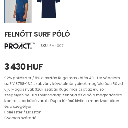
FELNŐTT SURF PÓLÓ
SKU:
PA4007
3 430 HUF
92% poliészter / 8% elasztán Rugalmas kötés 40+ UV védelem
az EN13758-1&2 szabvány követelményeinek megfelelően Rövid
ujjú Magas nyak Szűk szabás Rugalmas csat az elülső
szegélyen belül a rövidnadrág zsinórja és a póló megtartására
Kontrasztos külső varrás Dupla tűzésű kivitel a mandzsettákon
és a szegélyen
Poliészter / Elasztán
Gyorsan száradó