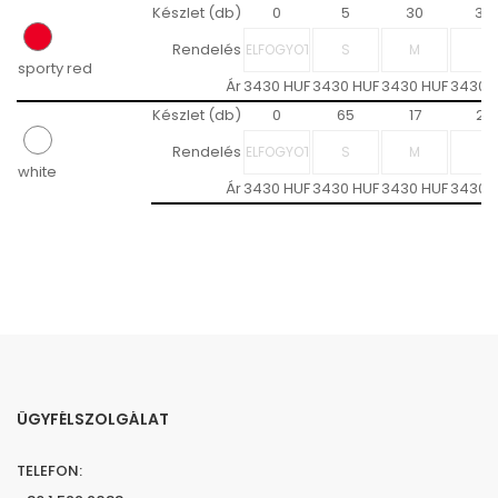
Készlet (db)
0
5
30
30
Rendelés
sporty red
Ár
3430 HUF
3430 HUF
3430 HUF
3430 
Készlet (db)
0
65
17
27
Rendelés
white
Ár
3430 HUF
3430 HUF
3430 HUF
3430 
ÜGYFÉLSZOLGÁLAT
TELEFON: