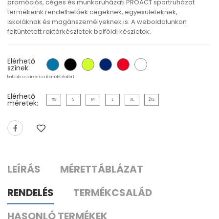
promóciós, céges és munkaruházati PROACT sportruházat
termékeink rendelhetőek cégeknek, egyesületeknek,
iskoláknak és magánszemélyeknek is. A weboldalunkon
feltüntetett raktárkészletek belföldi készletek.
Elérhető
színek:
kattints a színekre a termékfotókért
Elérhető
XS
S
M
L
XL
2XL
méretek:
LEÍRÁS
MÉRETTÁBLÁZAT
RENDELÉS
TERMÉKCSALÁD
HASONLÓ TERMÉKEK