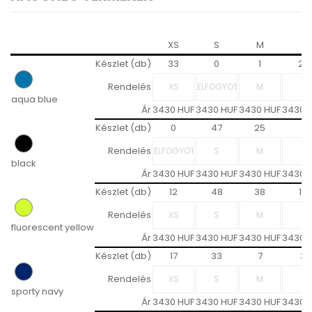
XS
S
M
L
Készlet (db)
33
0
1
27
Rendelés
aqua blue
Ár
3430 HUF
3430 HUF
3430 HUF
3430 
Készlet (db)
0
47
25
7
Rendelés
black
Ár
3430 HUF
3430 HUF
3430 HUF
3430 
Készlet (db)
12
48
38
10
Rendelés
fluorescent yellow
Ár
3430 HUF
3430 HUF
3430 HUF
3430 
Készlet (db)
17
33
7
3
Rendelés
sporty navy
Ár
3430 HUF
3430 HUF
3430 HUF
3430 